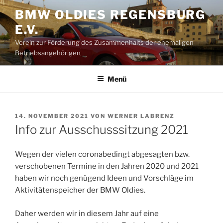
Zum
BMW OLDIES REGENSBURG
Inhalt
E.V.
springen
Verein zur Förderung des Zusammenhalts der ehemaligen
Betriebsangehörigen
Menü
VERÖFFENTLICHT
14. NOVEMBER 2021
VON
WERNER LABRENZ
AM
Info zur Ausschusssitzung 2021
Wegen der vielen coronabedingt abgesagten bzw.
verschobenen Termine in den Jahren 2020 und 2021
haben wir noch genügend Ideen und Vorschläge im
Aktivitätenspeicher der BMW Oldies.
Daher werden wir in diesem Jahr auf eine