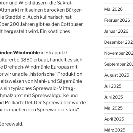
oren und Wiekhäusern, die Sakral-
Mai 2026
 Altmarkt mit seinen barocken Bürger-
le Stadtbild. Auch kulinarisch hat
Februar 2026
 über 200 Jahren gibt es den Cottbuser
 hergestellt wird. Ein köstliches
Januar 2026
Dezember 202
länder-Windmühle
in Straupitz/
November 20
lturerbe. 1850 erbaut, handelt es sich
September 20
nde Dreifach-Windmühle Europas mit
r wir uns die „historische“ Produktion
August 2025
rbeitsweisen von Mahl- und Sägemühle
Juli 2025
s ein typisches Spreewald-Mittag-
 Schmalzbrot mit Spreewaldgurke und
Juni 2025
und Pellkartoffel. Der Spreewälder würde
Mai 2025
Quark machen den Spreewälder stark“.
April 2025
Spreewald.
März 2025