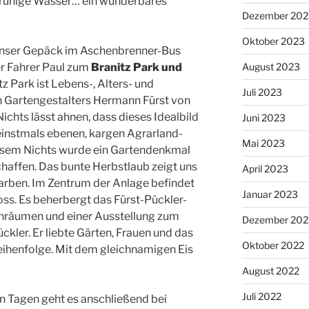
 ruhige Wasser… ein wunderbares
Dezember 202
Oktober 2023
nser Gepäck im Aschenbrenner-Bus
er Fahrer Paul zum
Branitz Park und
August 2023
z Park ist Lebens-, Alters- und
Juli 2023
n Gartengestalters Hermann Fürst von
chts lässt ahnen, dass dieses Idealbild
Juni 2023
einstmals ebenen, kargen Agrarland-
Mai 2023
iesem Nichts wurde ein Gartendenkmal
haffen. Das bunte Herbstlaub zeigt uns
April 2023
Farben. Im Zentrum der Anlage befindet
Januar 2023
ss. Es beherbergt das Fürst-Pückler-
räumen und einer Ausstellung zum
Dezember 202
kler. Er liebte Gärten, Frauen und das
Oktober 2022
eihenfolge. Mit dem gleichnamigen Eis
August 2022
Juli 2022
 Tagen geht es anschließend bei