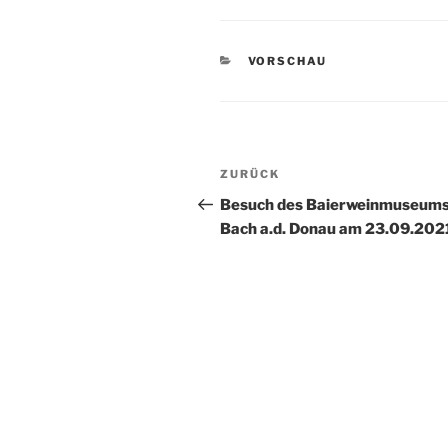
KATEGORIEN
VORSCHAU
Beitragsnavigation
Vorheriger
ZURÜCK
Beitrag
Besuch des Baierweinmuseums
Bach a.d. Donau am 23.09.202