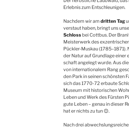
Der herbstliche Laubwald, das
Erlebnis zum Entschleunigen.
Nachdem wir am
dritten Tag
u
verstaut haben, bringt uns uns
Schloss
bei Cottbus. Der Branit
Meisterwerk des exzentrische
Pückler-Muskau (1785–1871). Ni
der Natur auf Grundlage einer 
schaft angelegt wurde. Aus d
von internationalem Rang gesc
den Park in seinen schönsten 
sich das 1770-72 erbaute Schlo
Museum mit historischen Wohn
Leben und Werk des Fürsten Püc
gute Leben – genau in dieser R
hat er nichts zu tun 😊.
Nach drei abwechslungsreichen