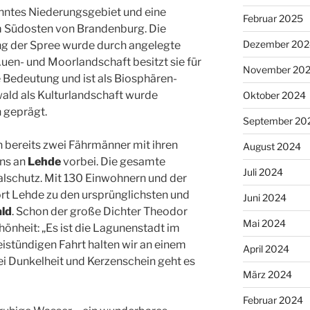
ehntes Niederungsgebiet und eine
Februar 2025
im Südosten von Brandenburg. Die
Dezember 202
ng der Spree wurde durch angelegte
Auen- und Moorlandschaft besitzt sie für
November 20
 Bedeutung und ist als Biosphären-
ald als Kulturlandschaft wurde
Oktober 2024
 geprägt.
September 20
bereits zwei Fährmänner mit ihren
August 2024
uns an
Lehde
vorbei. Die gesamte
Juli 2024
lschutz. Mit 130 Einwohnern und der
t Lehde zu den ursprünglichsten und
Juni 2024
ld
. Schon der große Dichter Theodor
Mai 2024
hönheit: „Es ist die Lagunenstadt im
istündigen Fahrt halten wir an einem
April 2024
 Dunkelheit und Kerzenschein geht es
März 2024
Februar 2024