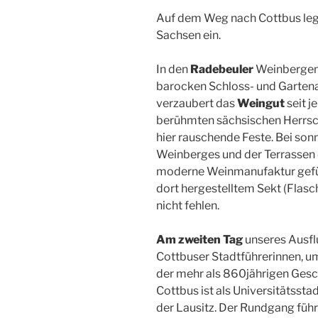
Auf dem Weg nach Cottbus lege
Sachsen ein.
In den
Radebeuler
Weinbergen 
barocken Schloss- und Gartena
verzaubert das
Weingut
seit j
berühmten sächsischen Herrsche
hier rauschende Feste. Bei so
Weinberges und der Terrassen 
moderne Weinmanufaktur geführ
dort hergestelltem Sekt (Flas
nicht fehlen.
Am zweiten Tag
unseres Ausfl
Cottbuser Stadtführerinnen, um
der mehr als 860jährigen Gesc
Cottbus ist als Universitätss
der Lausitz. Der Rundgang führt