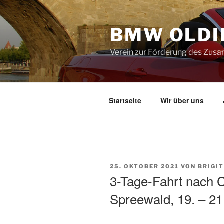
Zum
Inhalt
BMW OLDIE
springen
Verein zur Förderung des Zus
Startseite
Wir über uns
VERÖFFENTLICHT
25. OKTOBER 2021
VON
BRIGI
AM
3-Tage-Fahrt nach C
Spreewald, 19. – 21