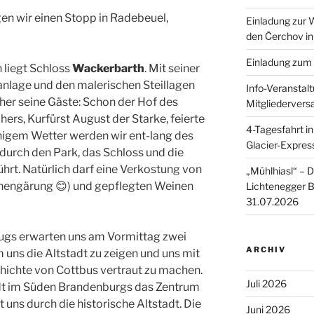
n wir einen Stopp in Radebeuel,
Einladung zur
den Čerchov i
Einladung zum
liegt Schloss
Wackerbarth
. Mit seiner
nlage und den malerischen Steillagen
Info-Veranstal
eher seine Gäste: Schon der Hof des
Mitgliederver
rs, Kurfürst August der Starke, feierte
4-Tagesfahrt i
nnigem Wetter werden wir ent-lang des
Glacier-Expres
durch den Park, das Schloss und die
t. Natürlich darf eine Verkostung von
„Mühlhiasl“ – D
chengärung 😊) und gepflegten Weinen
Lichtenegger 
31.07.2026
ugs erwarten uns am Vormittag zwei
ARCHIV
 uns die Altstadt zu zeigen und uns mit
hichte von Cottbus vertraut zu machen.
Juli 2026
tadt im Süden Brandenburgs das Zentrum
 uns durch die historische Altstadt. Die
Juni 2026