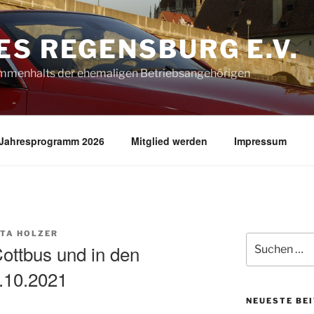
S REGENSBURG E.V.
ammenhalts der ehemaligen Betriebsangehörigen
Jahresprogramm 2026
Mitglied werden
Impressum
TTA HOLZER
Suche
ottbus und in den
nach:
.10.2021
NEUESTE BE