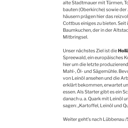
alte Stadtmauer mit Türmen, T
bauten (Oberkirche) sowie der
häusern prägen hier das reizvol
Cottbus einiges zu bieten. Seit
Baumkuchen, der in der Altstadt
Mitbringsel.
Unser nächstes Ziel ist die
Hol
Spreewald, ein europäisches Ku
hier um die letzte produziere
Mahl-, Öl- und Sägemühle. Bevo
von Leinöl ansehen und die A
erklärt bekommen, erwartet un
essen. Als Starter gibt es ein
danach u. a. Quark mit Leinöl 
sagen: „Kartoffel, Leinöl und 
Weiter geht’s nach Lübbenau /