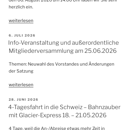
den 06. August 2026 um 14:00 Uhr laden wir Sie sehr
in
herzlich ein.
Tschechienam
28.08.2026“
„Einladung
weiterlesen
zum
Sommerfest
VERÖFFENTLICHT
6. JULI 2026
AM
2026“
Info-Veranstaltung und außerordentliche
Mitgliederversammlung am 25.06.2026
Themen: Neuwahl des Vorstandes und Änderungen
der Satzung
„Info-
weiterlesen
Veranstaltung
und
VERÖFFENTLICHT
28. JUNI 2026
AM
außerordentliche
4-Tagesfahrt in die Schweiz – Bahnzauber
Mitgliederversammlung
mit Glacier-Express 18. – 21.05.2026
am
25.06.2026“
4 Tage, weil die An-/Abreise etwas mehr Zeit in