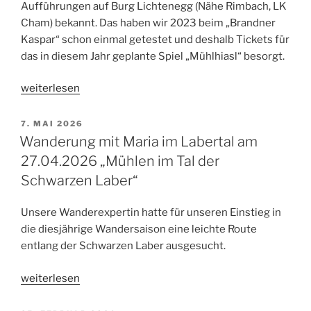
Aufführungen auf Burg Lichtenegg (Nähe Rimbach, LK
Express
Cham) bekannt. Das haben wir 2023 beim „Brandner
18.
Kaspar“ schon einmal getestet und deshalb Tickets für
–
das in diesem Jahr geplante Spiel „Mühlhiasl“ besorgt.
21.05.2026“
„„Mühlhiasl“
weiterlesen
–
Das
VERÖFFENTLICHT
7. MAI 2026
AM
Spiel:
Wanderung mit Maria im Labertal am
Aufführung
27.04.2026 „Mühlen im Tal der
des
Schwarzen Laber“
Lichtenegger
Bundes
Unsere Wanderexpertin hatte für unseren Einstieg in
auf
die diesjährige Wandersaison eine leichte Route
Burg
entlang der Schwarzen Laber ausgesucht.
Lichtenegg
am
„Wanderung
weiterlesen
31.07.2026“
mit
Maria