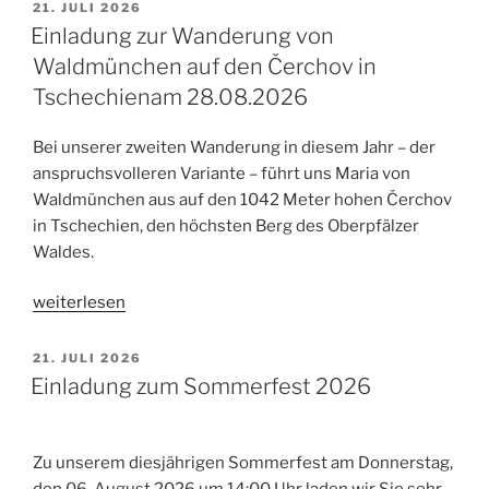
VERÖFFENTLICHT
21. JULI 2026
AM
Einladung zur Wanderung von
Waldmünchen auf den Čerchov in
Tschechienam 28.08.2026
Bei unserer zweiten Wanderung in diesem Jahr – der
anspruchsvolleren Variante – führt uns Maria von
Waldmünchen aus auf den 1042 Meter hohen Čerchov
in Tschechien, den höchsten Berg des Oberpfälzer
Waldes.
„Einladung
weiterlesen
zur
Wanderung
VERÖFFENTLICHT
21. JULI 2026
AM
von
Einladung zum Sommerfest 2026
Waldmünchen
auf
den
Zu unserem diesjährigen Sommerfest am Donnerstag,
Čerchov