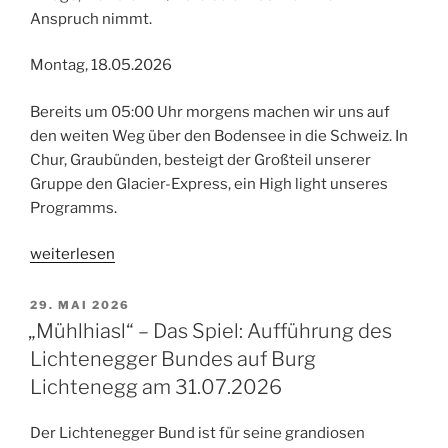
Anspruch nimmt.
Montag, 18.05.2026
Bereits um 05:00 Uhr morgens machen wir uns auf
den weiten Weg über den Bodensee in die Schweiz. In
Chur, Graubünden, besteigt der Großteil unserer
Gruppe den Glacier-Express, ein High light unseres
Programms.
„4-
weiterlesen
Tagesfahrt
in
VERÖFFENTLICHT
29. MAI 2026
AM
die
„Mühlhiasl“ – Das Spiel: Aufführung des
Schweiz
Lichtenegger Bundes auf Burg
–
Lichtenegg am 31.07.2026
Bahnzauber
mit
Der Lichtenegger Bund ist für seine grandiosen
Glacier-