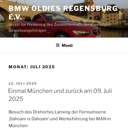
Zum
BMW OLDIES REGENSBURG
Inhalt
E.V.
springen
Verein zur Förderung des Zusammenhalts der ehemaligen
Betriebsangehörigen
Menü
MONAT:
JULI 2025
VERÖFFENTLICHT
12. JULI 2025
AM
Einmal München und zurück am 09. Juli
2025
Besuch des Drehortes Lansing der Fernsehserie
‚Dahoam is Dahoam‘ und Werksführung bei MAN in
München