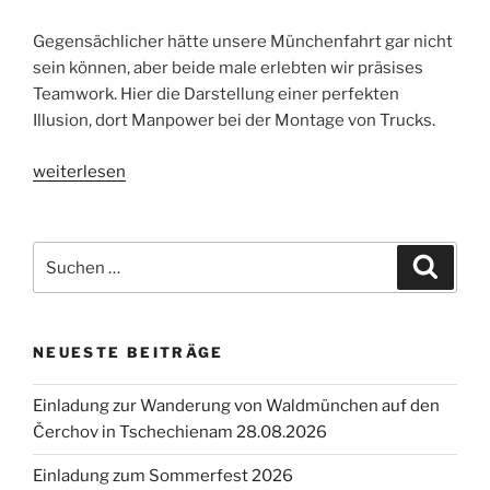
Gegensächlicher hätte unsere Münchenfahrt gar nicht
sein können, aber beide male erlebten wir präsises
Teamwork. Hier die Darstellung einer perfekten
Illusion, dort Manpower bei der Montage von Trucks.
„Einmal
weiterlesen
München
und
zurück
Suche
Suche
am
nach:
09.
Juli
NEUESTE BEITRÄGE
2025“
Einladung zur Wanderung von Waldmünchen auf den
Čerchov in Tschechienam 28.08.2026
Einladung zum Sommerfest 2026