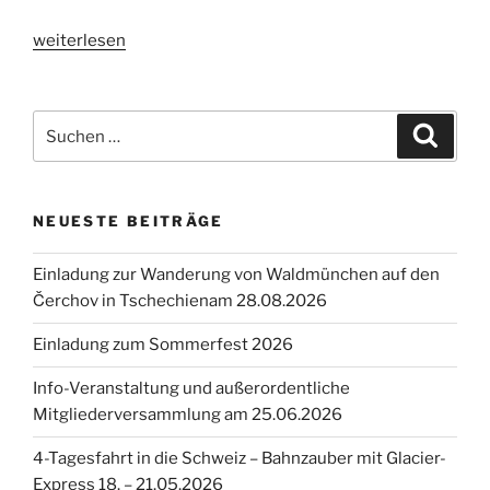
„3-
weiterlesen
Tage-
Fahrt
nach
Suche
Suche
Cottbus
nach:
und
in
NEUESTE BEITRÄGE
den
Spreewald,
Einladung zur Wanderung von Waldmünchen auf den
19.
Čerchov in Tschechienam 28.08.2026
–
21.10.2021“
Einladung zum Sommerfest 2026
Info-Veranstaltung und außerordentliche
Mitgliederversammlung am 25.06.2026
4-Tagesfahrt in die Schweiz – Bahnzauber mit Glacier-
Express 18. – 21.05.2026