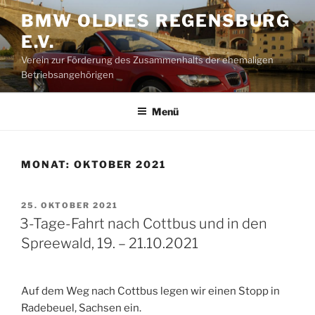
Zum
BMW OLDIES REGENSBURG
Inhalt
E.V.
springen
Verein zur Förderung des Zusammenhalts der ehemaligen
Betriebsangehörigen
Menü
MONAT:
OKTOBER 2021
VERÖFFENTLICHT
25. OKTOBER 2021
AM
3-Tage-Fahrt nach Cottbus und in den
Spreewald, 19. – 21.10.2021
Auf dem Weg nach Cottbus legen wir einen Stopp in
Radebeuel, Sachsen ein.