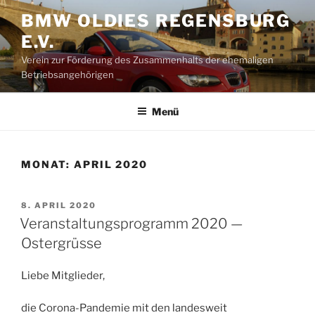
Zum
BMW OLDIES REGENSBURG
Inhalt
E.V.
springen
Verein zur Förderung des Zusammenhalts der ehemaligen
Betriebsangehörigen
Menü
MONAT:
APRIL 2020
VERÖFFENTLICHT
8. APRIL 2020
AM
Veranstaltungsprogramm 2020 —
Ostergrüsse
Liebe Mitglieder,
die Corona-Pandemie mit den landesweit