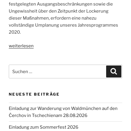
festgelegten Ausgangsbeschränkungen sowie die
Ungewissheit über den Zeitpunkt der Lockerung
dieser Maßnahmen, erfordern eine nahezu
vollständige Umplanung unseres Jahresprogrammes
2020.
„Veranstaltungsprogramm
weiterlesen
2020
—
Ostergrüsse“
Suche
Suche
nach:
NEUESTE BEITRÄGE
Einladung zur Wanderung von Waldmünchen auf den
Čerchov in Tschechienam 28.08.2026
Einladung zum Sommerfest 2026