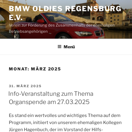
Zum
BMW OLDIES REGENSBURG
Inhalt
E.V.
springen
Verein zur Förderung des Zusammenhalts der ehemaligen
Betriebsangehörigen
Menü
MONAT:
MÄRZ 2025
VERÖFFENTLICHT
31. MÄRZ 2025
AM
Info-Veranstaltung zum Thema
Organspende am 27.03.2025
Es stand ein wertvolles und wichtiges Thema auf dem
Programm, initiiert von unserem ehemaligen Kollegen
Jürgen Hagenbuch, der im Vorstand der Hilfs-