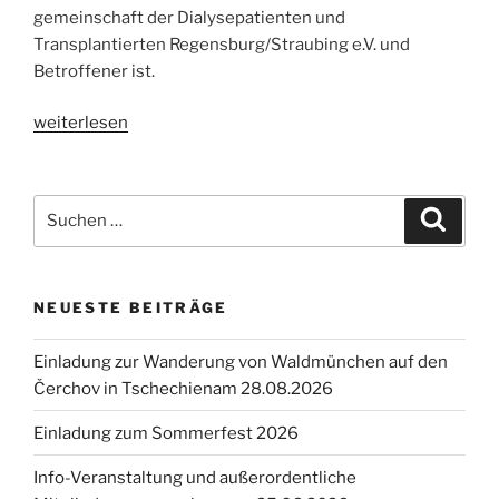
gemeinschaft der Dialysepatienten und
Transplantierten Regensburg/Straubing e.V. und
Betroffener ist.
„Info-
weiterlesen
Veranstaltung
zum
Thema
Suche
Suche
Organspende
nach:
am
27.03.2025“
NEUESTE BEITRÄGE
Einladung zur Wanderung von Waldmünchen auf den
Čerchov in Tschechienam 28.08.2026
Einladung zum Sommerfest 2026
Info-Veranstaltung und außerordentliche