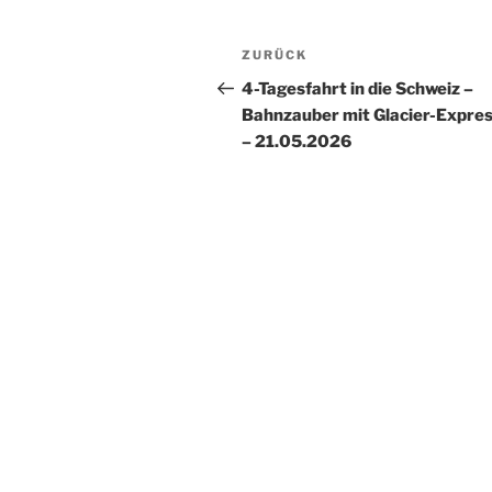
Beitragsnavigation
Vorheriger
ZURÜCK
Beitrag
4-Tagesfahrt in die Schweiz –
Bahnzauber mit Glacier-Expres
– 21.05.2026