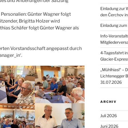
des und Änderungen der Satzung
Einladung zur
 Personalien: Günter Wagner folgt
den Čerchov i
itzender, Brigitta Holzer wird
Einladung zum
hias Schäfer folgt Günter Wagner als
Info-Veranstal
Mitgliederver
erten Vorstandsschaft angepasst durch
4-Tagesfahrt i
anager_in‘.
Glacier-Expres
„Mühlhiasl“ – D
Lichtenegger 
31.07.2026
ARCHIV
Juli 2026
Juni 2026