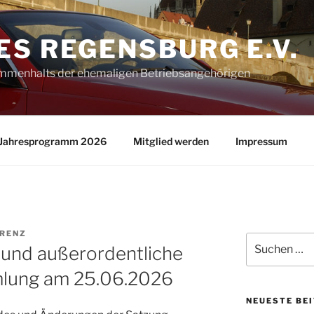
S REGENSBURG E.V.
ammenhalts der ehemaligen Betriebsangehörigen
Jahresprogramm 2026
Mitglied werden
Impressum
RENZ
Suche
 und außerordentliche
nach:
mlung am 25.06.2026
NEUESTE BE