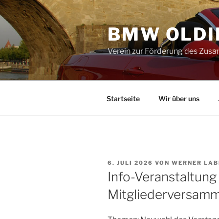
Zum
Inhalt
BMW OLDIE
springen
Verein zur Förderung des Zus
Startseite
Wir über uns
VERÖFFENTLICHT
6. JULI 2026
VON
WERNER LAB
AM
Info-Veranstaltung
Mitgliederversam